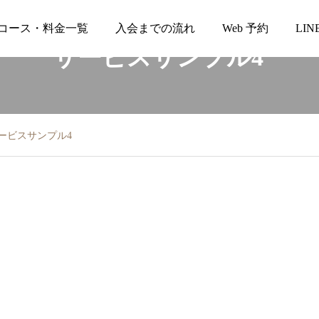
コース・料金一覧
入会までの流れ
Web 予約
LI
サービスサンプル4
Naimからのお便り
キャンペーン
Naimの日常
ービスサンプル4
2026.07.19
2026.06.05
平日日中の新規受付について
夏に向けた水分補給と栄養管
理