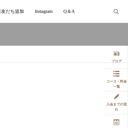
NE友だち追加
Instagram
Q＆A
お知らせ
ブログ
コース・料金
一覧
2026.05.25
【メディア掲載のお知らせ】
入会までの流
三郷中央のおすすめスタジオ
れ
として紹介されました