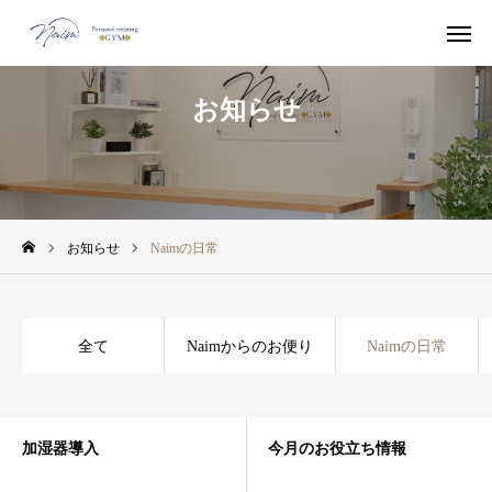
お知らせ
お知らせ
ブログ
コース・料金一覧
入会までの流れ
お知らせ
Naimの日常
Web 予約
友だち追加
Instagram
Q&A
全て
Naimからのお便り
Naimの日常
TOP
お知らせ
加湿器導入
今月のお役立ち情報
ブログ