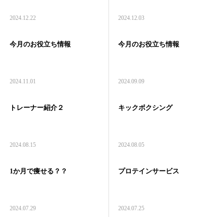
コース・料金一覧
2024.12.22
2024.12.03
入会までの流れ
今月のお役立ち情報
今月のお役立ち情報
Web 予約
2024.11.01
2024.09.09
LINE友だち追加
トレーナー紹介２
キックボクシング
Instagram
Q＆A
2024.08.15
2024.08.05
1か月で痩せる？？
プロテインサービス
2024.07.29
2024.07.25